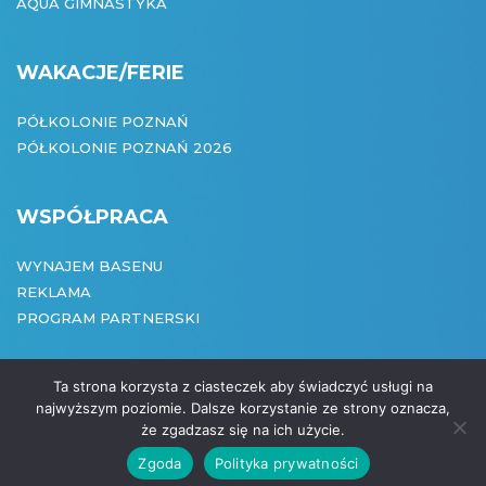
AQUA GIMNASTYKA
WAKACJE/FERIE
PÓŁKOLONIE POZNAŃ
PÓŁKOLONIE POZNAŃ 2026
WSPÓŁPRACA
WYNAJEM BASENU
REKLAMA
PROGRAM PARTNERSKI
Ta strona korzysta z ciasteczek aby świadczyć usługi na
najwyższym poziomie. Dalsze korzystanie ze strony oznacza,
że zgadzasz się na ich użycie.
COPYRIGHT:
Zgoda
Polityka prywatności