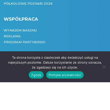
PÓŁKOLONIE POZNAŃ 2026
WSPÓŁPRACA
WYNAJEM BASENU
REKLAMA
PROGRAM PARTNERSKI
Ta strona korzysta z ciasteczek aby świadczyć usługi na
najwyższym poziomie. Dalsze korzystanie ze strony oznacza,
że zgadzasz się na ich użycie.
COPYRIGHT:
Zgoda
Polityka prywatności
CREATED BY:
(061) 875 95 27