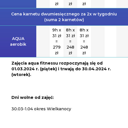
zł
zł
zł
Cena karnetu dwumiesięcznego za 2x w tygodniu
(suma 2 karnetów)
9h x
8h x
8h x
31 zł
31 zł
31 zł
AQUA
=
=
=
aerobik
279
248
248
zł
zł
zł
Zajęcia aqua fitnessu rozpoczynają się od
01.03.2024 r. (piątek) i trwają do 30.04.2024 r.
(wtorek).
Dni wolne od zajęć:
30.03-1.04 okres Wielkanocy