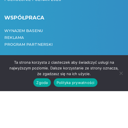
WSPÓŁPRACA
WYNAJEM BASENU
REKLAMA
PROGRAM PARTNERSKI
Ta strona korzysta z ciasteczek aby świadczyć usługi na
najwyższym poziomie. Dalsze korzystanie ze strony oznacza,
że zgadzasz się na ich użycie.
COPYRIGHT:
Zgoda
Polityka prywatności
CREATED BY:
(061) 875 95 27