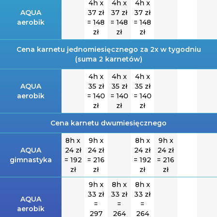
4h x
4h x
4h x
AQUA
37 zł
37 zł
37 zł
aerobik
= 148
= 148
= 148
zł
zł
zł
Cena karnetu jednomiesięcznego za 2x w tygodniu
(suma 2 karnetów)
4h x
4h x
4h x
AQUA
35 zł
35 zł
35 zł
aerobik
= 140
= 140
= 140
zł
zł
zł
Cena karnetu dwumiesięcznego
8h x
9h x
8h x
9h x
AQUA
24 zł
24 zł
24 zł
24 zł
gimnastyka
= 192
= 216
= 192
= 216
zł
zł
zł
zł
9h x
8h x
8h x
33 zł
33 zł
33 zł
AQUA
=
=
=
aerobik
297
264
264