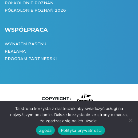
PÓŁKOLONIE POZNAŃ
PÓŁKOLONIE POZNAŃ 2026
WSPÓŁPRACA
WYNAJEM BASENU
REKLAMA
PROGRAM PARTNERSKI
COPYRIGHT:
Ta strona korzysta z ciasteczek aby świadczyć usługi na
CREATED BY:
najwyższym poziomie. Dalsze korzystanie ze strony oznacza,
że zgadzasz się na ich użycie.
(061) 875 95 27
Zgoda
Polityka prywatności